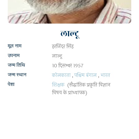
लाल्टू
हरजिंदर सिंह
मूल नाम
लाल्टू
उपनाम
10 दिसम्बर 1957
जन्म तिथि
कोलकाता
,
पश्चिम बंगाल
,
भारत
जन्म स्थान
शिक्षक
(सैद्धांतिक प्रकृति विज्ञान
पेशा
विषय के प्राध्यापक)