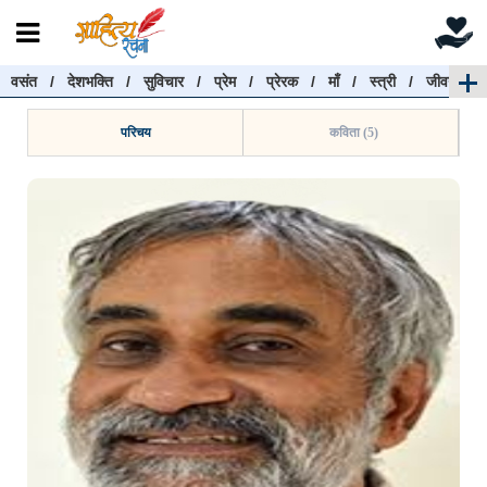
वसंत
/
देशभक्ति
/
सुविचार
/
प्रेम
/
प्रेरक
/
माँ
/
स्त्री
/
जीवन
रचनाएँ खोजें
रचनाएँ खोजने के लिए नीचे दी गई बॉक्स में हिन्दी में लिखें और
परिचय
कविता (5)
"खोजें" बटन पर क्लिक करें
खोजें
हटाएँ