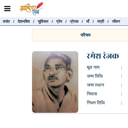
वसंत
/
देशभक्ति
/
सुविचार
/
प्रेम
/
प्रेरक
/
माँ
/
स्त्री
/
जीवन
रचनाएँ खोजें
रचनाएँ खोजने के लिए नीचे दी गई बॉक्स में हिन्दी में लिखें और "खोजें" बट
परिचय
करें
रमेश रंजक
मूल नाम
:
खोजें
जन्म तिथि
:
जन्म स्थान
:
निवास
:
निधन तिथि
: