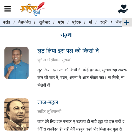
वसंत
/
देशभक्ति
/
सुविचार
/
प्रेम
/
प्रेरक
/
माँ
/
स्त्री
/
जीवन
रचनाएँ खोजें
नज़्म
रचनाएँ खोजने के लिए नीचे दी गई बॉक्स में हिन्दी में लिखें और
"खोजें" बटन पर क्लिक करें
लूट लिया इस पल को किसी ने
सुनील खेड़ीवाल 'सुराज'
लूट लिया, इस पल को किसी ने, कोई हर पल, लुटाता रहा अक्सर
खोजें
हटाएँ
कल की चाह में, बशर, अपना ये आज गँवाता रहा। ना मिली, ना
मिलेगी दौ
ताज-महल
साहिर लुधियानवी
ताज तेरे लिए इक मज़हर-ए-उल्फ़त ही सही तुझ को इस वादी-ए-
रंगीं से अक़ीदत ही सही मेरी महबूब कहीं और मिला कर मुझ से