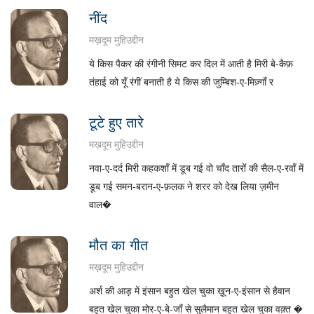
नींद
मख़दूम मुहिउद्दीन
ये किस पैकर की रंगीनी सिमट कर दिल में आती है मिरी बे-कैफ़
तंहाई को यूँ रंगीं बनाती है ये किस की जुम्बिश-ए-मिज़्गाँ र
टूटे हुए तारे
मख़दूम मुहिउद्दीन
नवा-ए-दर्द मिरी कहकशाँ में डूब गई वो चाँद तारों की सैल-ए-रवाँ में
डूब गई समन-बरान-ए-फ़लक ने शरर को देख लिया ज़मीन
वाल�
मौत का गीत
मख़दूम मुहिउद्दीन
अर्श की आड़ में इंसान बहुत खेल चुका ख़ून-ए-इंसान से हैवान
बहुत खेल चुका मोर-ए-बे-जाँ से सुलैमान बहुत खेल चुका वक़्त �