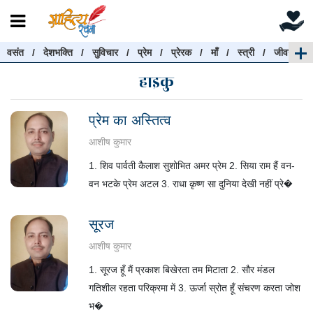
वसंत
/
देशभक्ति
/
सुविचार
/
प्रेम
/
प्रेरक
/
माँ
/
स्त्री
/
जीवन
रचनाएँ खोजें
हाइकु
रचनाएँ खोजने के लिए नीचे दी गई बॉक्स में हिन्दी में लिखें और
"खोजें" बटन पर क्लिक करें
प्रेम का अस्तित्व
आशीष कुमार
1. शिव पार्वती कैलाश सुशोभित अमर प्रेम 2. सिया राम हैं वन-
खोजें
हटाएँ
वन भटके प्रेम अटल 3. राधा कृष्ण सा दुनिया देखी नहीं प्रे�
सूरज
आशीष कुमार
1. सूरज हूँ मैं प्रकाश बिखेरता तम मिटाता 2. सौर मंडल
गतिशील रहता परिक्रमा में 3. ऊर्जा स्रोत हूँ संचरण करता जोश
भ�