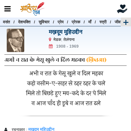
वसंत
/
देशभक्ति
/
सुविचार
/
प्रेम
/
प्रेरक
/
माँ
/
स्त्री
/
जीवन
रचनाएँ खोजें
मख़दूम मुहिउद्दीन
रचनाएँ खोजने के लिए नीचे दी गई बॉक्स में हिन्दी में लिखें और
मेडक
,
तेलंगाना
"खोजें" बटन पर क्लिक करें
1908 - 1969
अभी न रात के गेसू खुले न दिल महका
(क़ितआ)
अभी न रात के गेसू खुले न दिल महका
खोजें
हटाएँ
कहो नसीम-ए-सहर से ठहर ठहर के चले
मिले तो बिछड़े हुए मय-कदे के दर पे मिले
न आज चाँद ही डूबे न आज रात ढले
मख़दूम मुहिउद्दीन
रचनाकार :