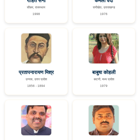
रोहित सैनी
कमला वेदी
सीकर, राजस्थान
रानीखेत, उत्तराखण्ड
1998
1976
प्रतापनारायण मिश्र
बाबुषा कोहली
उन्नाव, उत्तर प्रदेश
कटनी, मध्य प्रदेश
1856 - 1894
1979