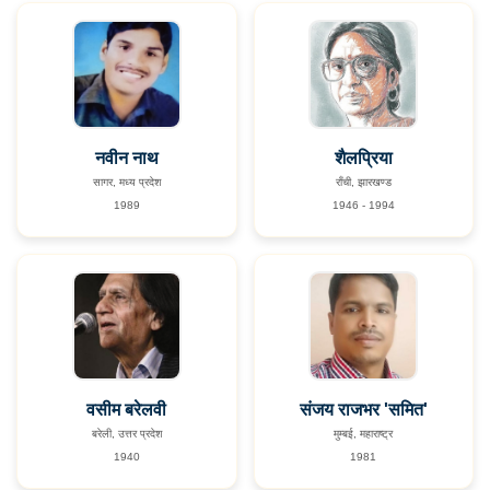
नवीन नाथ
शैलप्रिया
सागर, मध्य प्रदेश
राँची, झारखण्ड
1989
1946 - 1994
वसीम बरेलवी
संजय राजभर 'समित'
बरेली, उत्तर प्रदेश
मुम्बई, महाराष्ट्र
1940
1981