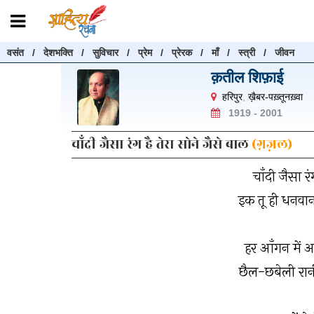
वसंत
/
देशभक्ति
/
सुविचार
/
प्रेम
/
प्रेरक
/
माँ
/
स्त्री
/
जीवन
रचनाएँ खोजें
क़तील शिफ़ाई
रचनाएँ खोजने के लिए नीचे दी गई बॉक्स में हिन्दी में लिखें और "खोजें" बट
हरिपुर
,
ख़ैबर-पख़्तूनख़्वा
करें
1919 - 2001
चाँदी जैसा रंग है तेरा सोने जैसे बाल
(ग़ज़ल)
चाँदी जैसा रं
खोजें
इक तू ही धनवान
हर आँगन में आ
छैल-छबेली रान