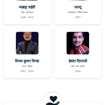
मख़मूर सईदी
लाल्टू
टोंक, राजस्थान
कोलकाता, पश्चिम बंगाल
1938 - 2010
1957
विजय कुमार सिन्हा
ईशांत त्रिपाठी
पटना, बिहार
रीवा, मध्य प्रदेश
1957 - 2024
2003