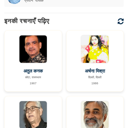
प्रवीन 'पथिक'
इनकी रचनाएँ पढ़िए
अतुल कनक
अर्चना मिश्रा
कोटा, राजस्थान
दिल्ली, दिल्ली
1967
1986