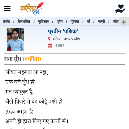
वसंत
/
देशभक्ति
/
सुविचार
/
प्रेम
/
प्रेरक
/
माँ
/
स्त्री
/
जीवन
रचनाएँ खोजें
प्रवीन 'पथिक'
रचनाएँ खोजने के लिए नीचे दी गई बॉक्स में हिन्दी में लिखें और
बलिया
,
उत्तर प्रदेश
"खोजें" बटन पर क्लिक करें
1994
घना धुँध
(कविता)
जीवन गहराता जा रहा,
खोजें
हटाएँ
एक घने धुँध से।
मन व्याकुल है;
जैसे पिंजरे में बंद कोई पक्षी हो।
हृदय आहत है;
अपने ही द्वारा किए गए कार्यों से।