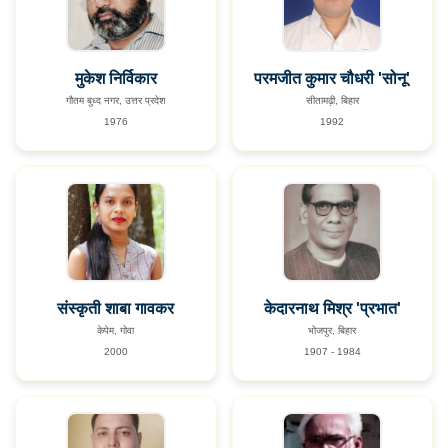
मुकेश निर्विकार
परमजीत कुमार चौधरी 'सोनू'
गौतम बुध्द नगर, उत्तर प्रदेश
सीतामढ़ी, बिहार
1976
1992
संस्कृती शाबा गावकर
केदारनाथ मिश्र 'प्रभात'
केपेम, गोवा
भोजपुर, बिहार
2000
1907 - 1984