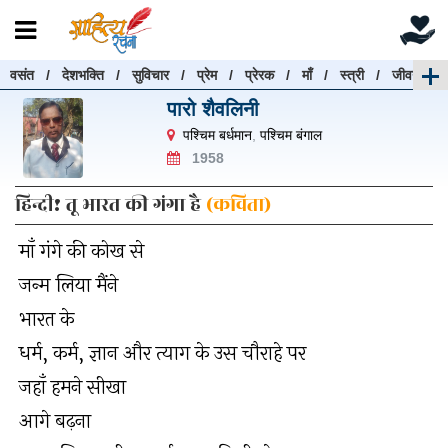
वसंत
/
देशभक्ति
/
सुविचार
/
प्रेम
/
प्रेरक
/
माँ
/
स्त्री
/
जीवन
रचनाएँ खोजें
पारो शैवलिनी
रचनाएँ खोजने के लिए नीचे दी गई बॉक्स में हिन्दी में लिखें और
पश्चिम बर्धमान
,
पश्चिम बंगाल
"खोजें" बटन पर क्लिक करें
1958
हिन्दी! तू भारत की गंगा है
(कविता)
माँ गंगे की कोख से
खोजें
हटाएँ
जन्म लिया मैंने
भारत के
धर्म, कर्म, ज्ञान और त्याग के उस चौराहे पर
जहाँ हमने सीखा
आगे बढ़ना