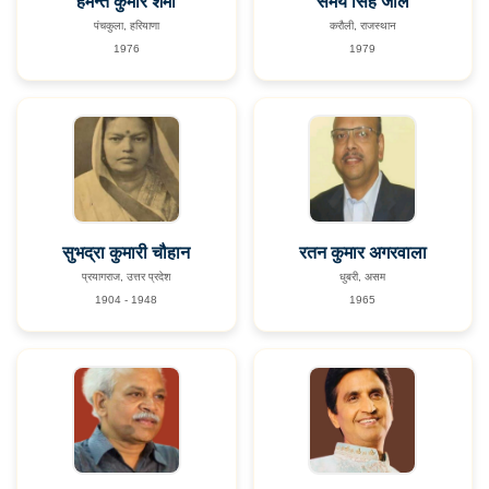
हेमन्त कुमार शर्मा
समय सिंह जौल
पंचकुला, हरियाणा
करौली, राजस्थान
1976
1979
सुभद्रा कुमारी चौहान
रतन कुमार अगरवाला
प्रयागराज, उत्तर प्रदेश
धुबरी, असम
1904 - 1948
1965