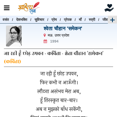
वसंत
/
देशभक्ति
/
सुविचार
/
प्रेम
/
प्रेरक
/
माँ
/
स्त्री
/
जीवन
रचनाएँ खोजें
श्वेता चौहान 'समेकन'
रचनाएँ खोजने के लिए नीचे दी गई बॉक्स में हिन्दी में लिखें और
मऊ
,
उत्तर प्रदेश
"खोजें" बटन पर क्लिक करें
1994
जा रही हूँ छोड़ उपवन - कविता - श्वेता चौहान 'समेकन'
(कविता)
खोजें
हटाएँ
जा रही हूँ छोड़ उपवन,
फिर कभी न आऊँगी।
लौटना असंभव मेरा अब,
हूँ तिरस्कृत बार-बार।
अब न मुझको बाँध सकेंगी,