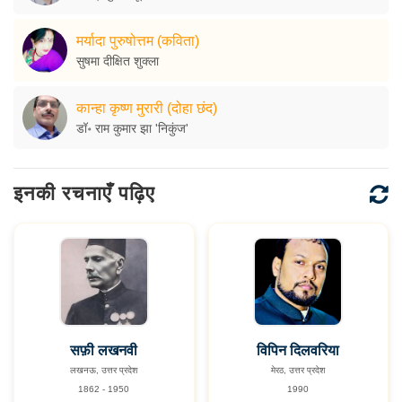
मर्यादा पुरुषोत्तम (कविता)
सुषमा दीक्षित शुक्ला
कान्हा कृष्ण मुरारी (दोहा छंद)
डॉ॰ राम कुमार झा 'निकुंज'
इनकी रचनाएँ पढ़िए
सफ़ी लखनवी
विपिन दिलवरिया
लखनऊ, उत्तर प्रदेश
मेरठ, उत्तर प्रदेश
1862 - 1950
1990