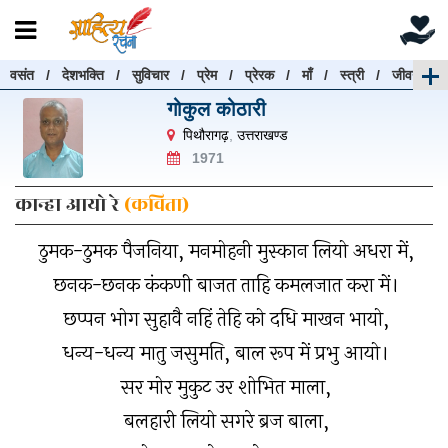
वसंत
/
देशभक्ति
/
सुविचार
/
प्रेम
/
प्रेरक
/
माँ
/
स्त्री
/
जीवन
रचनाएँ खोजें
गोकुल कोठारी
रचनाएँ खोजने के लिए नीचे दी गई बॉक्स में हिन्दी में लिखें और
पिथौरागढ़
,
उत्तराखण्ड
"खोजें" बटन पर क्लिक करें
1971
कान्हा आयो रे
(कविता)
ठुमक-ठुमक पैजनिया, मनमोहनी मुस्कान लियो अधरा में,
खोजें
हटाएँ
छनक-छनक कंकणी बाजत ताहि कमलजात करा में।
छप्पन भोग सुहावै नहिं तेहि को दधि माखन भायो,
धन्य-धन्य मातु जसुमति, बाल रूप में प्रभु आयो।
सर मोर मुकुट उर शोभित माला,
बलहारी लियो सगरे ब्रज बाला,