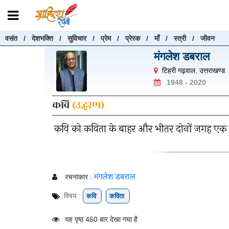
वसंत
/
देशभक्ति
/
सुविचार
/
प्रेम
/
प्रेरक
/
माँ
/
स्त्री
/
जीवन
रचनाएँ खोजें
मंगलेश डबराल
रचनाएँ खोजने के लिए नीचे दी गई बॉक्स में हिन्दी में लिखें और "खोजें" बट
टिहरी गढ़वाल
,
उत्तराखण्ड
करें
1948 - 2020
कवि
(उद्धरण)
कवि को कविता के बाहर और भीतर दोनों जगह एक स
खोजें
मंगलेश डबराल
रचनाकार :
विषय :
कवि
कविता
यह पृष्ठ 460 बार देखा गया है