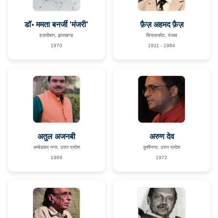
डॉ॰ ममता बनर्जी 'मंजरी'
फ़ैज़ अहमद फ़ैज़
हज़ारीबाग, झारखण्ड
सियालकोट, पंजाब
1970
1911 - 1984
अतुल अजनबी
अरुण देव
अम्बेडकर नगर, उत्तर प्रदेश
कुशीनगर, उत्तर प्रदेश
1969
1972