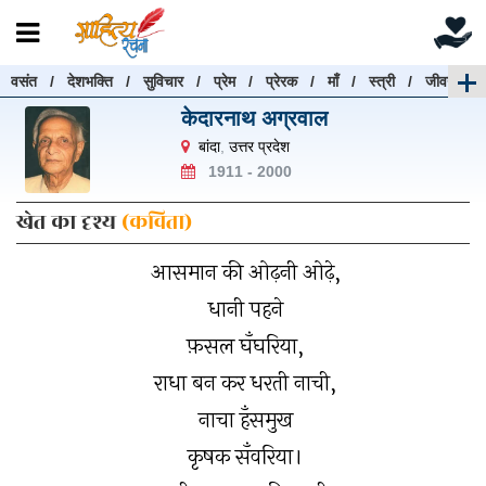
वसंत
/
देशभक्ति
/
सुविचार
/
प्रेम
/
प्रेरक
/
माँ
/
स्त्री
/
जीवन
रचनाएँ खोजें
केदारनाथ अग्रवाल
रचनाएँ खोजने के लिए नीचे दी गई बॉक्स में हिन्दी में लिखें और
बांदा
,
उत्तर प्रदेश
"खोजें" बटन पर क्लिक करें
1911 - 2000
खेत का दृश्य
(कविता)
आसमान की ओढ़नी ओढ़े,
खोजें
हटाएँ
धानी पहने
फ़सल घँघरिया,
राधा बन कर धरती नाची,
नाचा हँसमुख
कृषक सँवरिया।