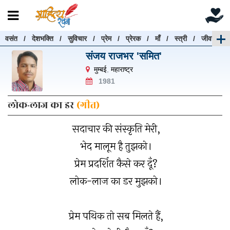
वसंत
/
देशभक्ति
/
सुविचार
/
प्रेम
/
प्रेरक
/
माँ
/
स्त्री
/
जीवन
रचनाएँ खोजें
संजय राजभर 'समित'
रचनाएँ खोजने के लिए नीचे दी गई बॉक्स में हिन्दी में लिखें और
मुम्बई
,
महाराष्ट्र
"खोजें" बटन पर क्लिक करें
1981
लोक-लाज का डर
(गीत)
सदाचार की संस्कृति मेरी,
खोजें
हटाएँ
भेद मालूम है तुझको।
प्रेम प्रदर्शित कैसे कर दूँ?
लोक-लाज का डर मुझको।
प्रेम पथिक तो सब मिलते हैं,