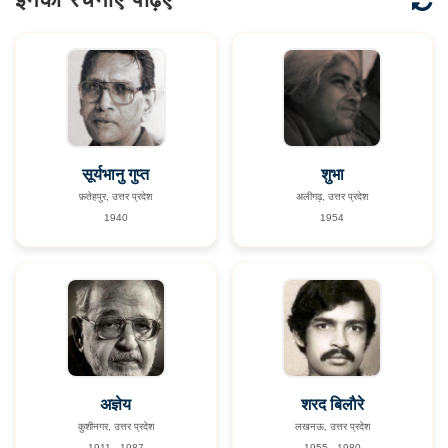
सूर्यभानु गुप्त
शुभा
फ़तेहपुर, उत्तर प्रदेश
अलीगढ़, उत्तर प्रदेश
1940
1954
अज्ञेय
शरद बिलाैरे
कुशीनगर, उत्तर प्रदेश
लखनऊ, उत्तर प्रदेश
1911 - 1987
1955 - 1980