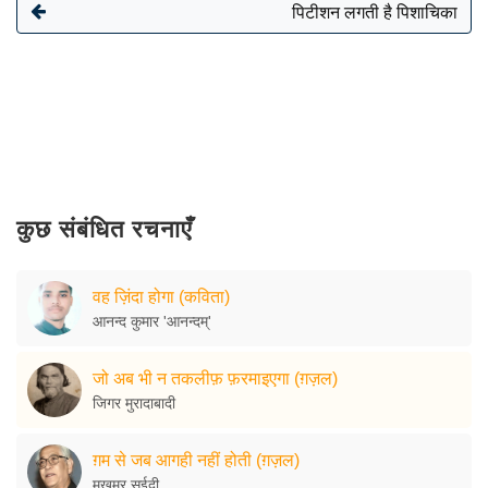
पिटीशन लगती है पिशाचिका
कुछ संबंधित रचनाएँ
वह ज़िंदा होगा (कविता)
आनन्द कुमार 'आनन्दम्'
जो अब भी न तकलीफ़ फ़रमाइएगा (ग़ज़ल)
जिगर मुरादाबादी
ग़म से जब आगही नहीं होती (ग़ज़ल)
मख़मूर सईदी