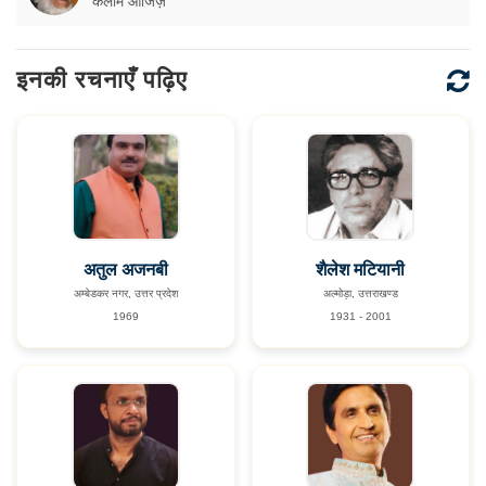
कलीम आजिज़
इनकी रचनाएँ पढ़िए
अतुल अजनबी
शैलेश मटियानी
अम्बेडकर नगर, उत्तर प्रदेश
अल्मोड़ा, उत्तराखण्ड
1969
1931 - 2001