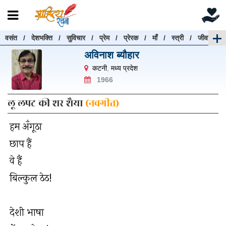
वसंत
/
देशभक्ति
/
सुविचार
/
प्रेम
/
प्रेरक
/
माँ
/
स्त्री
/
जीवन
रचनाएँ खोजें
अविनाश ब्यौहार
रचनाएँ खोजने के लिए नीचे दी गई बॉक्स में हिन्दी में लिखें और
कटनी
,
मध्य प्रदेश
"खोजें" बटन पर क्लिक करें
1966
लू लपट की शर शैया
(नवगीत)
हम अँगूठा
खोजें
हटाएँ
छाप हैं
वे हैं
बिल्कुल ठेठ!
देशी भाषा