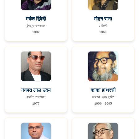
मयंक द्विवेदी
मोहन राणा
डूंगरपुर, राजस्थान
, दिल्ली
1982
1964
गणपत लाल उदय
काका हाथरसी
अजमेर, राजस्थान
हाथरस, उत्तर प्रदेश
1977
1906 - 1995