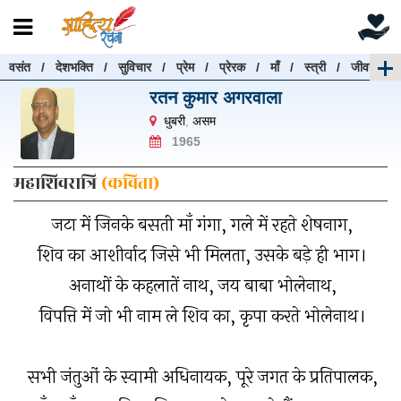
वसंत
/
देशभक्ति
/
सुविचार
/
प्रेम
/
प्रेरक
/
माँ
/
स्त्री
/
जीवन
रचनाएँ खोजें
रतन कुमार अगरवाला
रचनाएँ खोजने के लिए नीचे दी गई बॉक्स में हिन्दी में लिखें और
धुबरी
,
असम
"खोजें" बटन पर क्लिक करें
1965
महाशिवरात्रि
(कविता)
जटा में जिनके बसती माँ गंगा, गले में रहते शेषनाग,
खोजें
हटाएँ
शिव का आशीर्वाद जिसे भी मिलता, उसके बड़े ही भाग।
अनाथों के कहलातें नाथ, जय बाबा भोलेनाथ,
विपत्ति में जो भी नाम ले शिव का, कृपा करते भोलेनाथ।
सभी जंतुओं के स्वामी अधिनायक, पूरे जगत के प्रतिपालक,