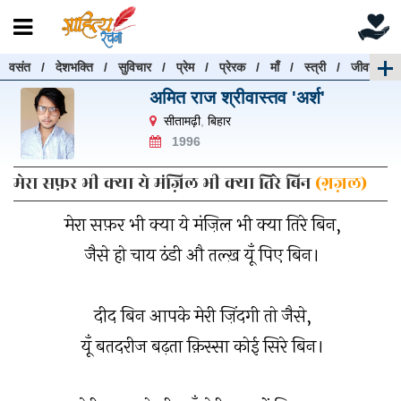
वसंत
/
देशभक्ति
/
सुविचार
/
प्रेम
/
प्रेरक
/
माँ
/
स्त्री
/
जीवन
रचनाएँ खोजें
अमित राज श्रीवास्तव 'अर्श'
रचनाएँ खोजने के लिए नीचे दी गई बॉक्स में हिन्दी में लिखें और
सीतामढ़ी
,
बिहार
"खोजें" बटन पर क्लिक करें
1996
मेरा सफ़र भी क्या ये मंज़िल भी क्या तिरे बिन
(ग़ज़ल)
मेरा सफ़र भी क्या ये मंज़िल भी क्या तिरे बिन,
खोजें
हटाएँ
जैसे हो चाय ठंडी औ तल्ख़ यूँ पिए बिन।
दीद बिन आपके मेरी ज़िंदगी तो जैसे,
यूँ बतदरीज बढ़ता क़िस्सा कोई सिरे बिन।