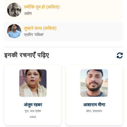
क्योंकि तुम हो (कविता)
अज्ञेय
तुम्हारे साथ (कविता)
प्रवीन 'पथिक'
इनकी रचनाएँ पढ़िए
अंजुम रहबर
आशाराम मीणा
गुना, मध्य प्रदेश
कोटा, राजस्थान
1962