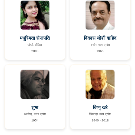
मधुस्मिता सेनापति
विकास जोशी वाहिद
खोर्धा, ओडिशा
इन्दौर, मध्य प्रदेश
2000
1965
शुभा
विष्णु खरे
अलीगढ़, उत्तर प्रदेश
छिंदवाड़ा, मध्य प्रदेश
1954
1940 - 2018