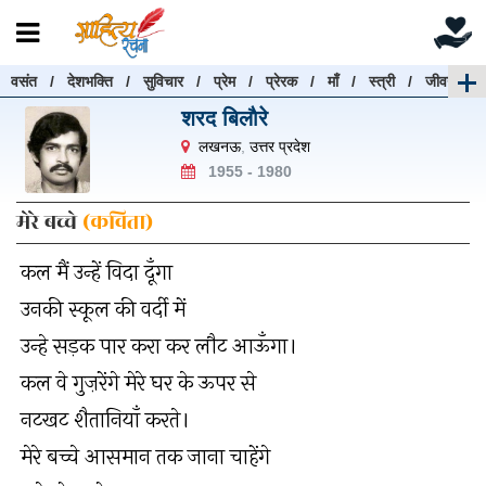
वसंत
/
देशभक्ति
/
सुविचार
/
प्रेम
/
प्रेरक
/
माँ
/
स्त्री
/
जीवन
रचनाएँ खोजें
शरद बिलाैरे
रचनाएँ खोजने के लिए नीचे दी गई बॉक्स में हिन्दी में लिखें और
लखनऊ
,
उत्तर प्रदेश
"खोजें" बटन पर क्लिक करें
1955 - 1980
मेरे बच्चे
(कविता)
कल मैं उन्हें विदा दूँगा
खोजें
हटाएँ
उनकी स्कूल की वर्दी में
उन्हे सड़क पार करा कर लौट आऊँगा।
कल वे गुज़रेंगे मेरे घर के ऊपर से
नटखट शैतानियाँ करते।
मेरे बच्चे आसमान तक जाना चाहेंगे