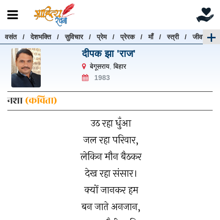
वसंत
/
देशभक्ति
/
सुविचार
/
प्रेम
/
प्रेरक
/
माँ
/
स्त्री
/
जीवन
रचनाएँ खोजें
दीपक झा 'राज'
रचनाएँ खोजने के लिए नीचे दी गई बॉक्स में हिन्दी में लिखें और
बेगूसराय
,
बिहार
"खोजें" बटन पर क्लिक करें
1983
नशा
(कविता)
उठ रहा धुँआ
खोजें
हटाएँ
जल रहा परिवार,
लेकिन मौन बैठकर
देख रहा संसार।
क्यों जानकर हम
बन जाते अनजान,