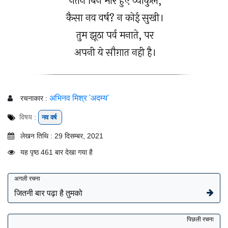
नर्तन बिन मोर हुए व्याकुल,
कैसा नव वर्ष? न कोई सुखी।
तुम झूठा पर्व मनाते, पर
अपनी ये सौग़ात नही है।
अभिनव मिश्र 'अदम्य'
रचनाकार :
विषय :
नव वर्ष
लेखन तिथि : 29 दिसम्बर, 2021
यह पृष्ठ 461 बार देखा गया है
अगली रचना
जितनी बार पढ़ा है तुमको
पिछली रचना