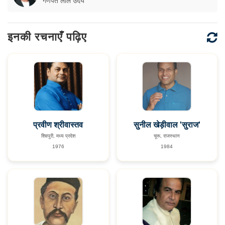
गणपत लाल उदय
इनकी रचनाएँ पढ़िए
प्रवीण श्रीवास्तव
सुनील खेड़ीवाल 'सुराज'
शिवपुरी, मध्य प्रदेश
चूरू, राजस्थान
1976
1984