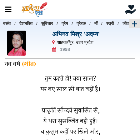
वसंत
/
देशभक्ति
/
सुविचार
/
प्रेम
/
प्रेरक
/
माँ
/
स्त्री
/
जीवन
रचनाएँ खोजें
अभिनव मिश्र 'अदम्य'
रचनाएँ खोजने के लिए नीचे दी गई बॉक्स में हिन्दी में लिखें और
शाहजहाँपुर
,
उत्तर प्रदेश
"खोजें" बटन पर क्लिक करें
1998
नव वर्ष
(गीत)
तुम कहते हो! नया साल?
खोजें
हटाएँ
पर नए साल सी बात नहीं है।
प्राकृति सौन्दर्य सुवासित से,
ये धरा सुसज्जित नही हुई।
न कुसुम कहीं पर खिले और,