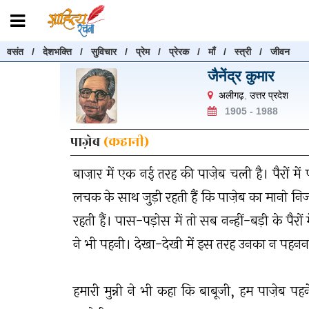
वसंत
/
देशभक्ति
/
सुविचार
/
प्रेम
/
प्रेरक
/
माँ
/
स्त्री
/
जीवन
रचनाएँ खोजें
जैनेंद्र कुमार
रचनाएँ खोजने के लिए नीचे दी गई बॉक्स में हिन्दी में लिखें और "खोजें" बट
अलीगढ़
,
उत्तर प्रदेश
करें
1905 - 1988
पाज़ेब
(कहानी)
बाज़ार में एक नई तरह की पाज़ेब चली है। पैरों में
खोजें
लचक के साथ जुड़ी रहती हैं कि पाज़ेब का मानो निज
रहती हैं। पास-पड़ोस में तो सब नन्हीं-बड़ी के प
ने भी पहनी। देखा-देखी में इस तरह उनका न पहनना
हमारी मुन्नी ने भी कहा कि बाबूजी, हम पाज़ेब प