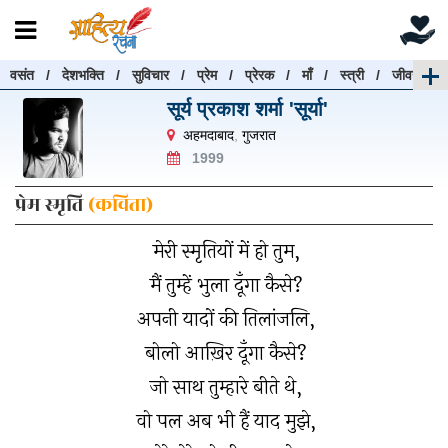
वसंत
/
देशभक्ति
/
सुविचार
/
प्रेम
/
प्रेरक
/
माँ
/
स्त्री
/
जीवन
रचनाएँ खोजें
सूर्य प्रकाश शर्मा 'सूर्या'
रचनाएँ खोजने के लिए नीचे दी गई बॉक्स में हिन्दी में लिखें और
अहमदाबाद
,
गुजरात
"खोजें" बटन पर क्लिक करें
1999
प्रेम स्मृति
(कविता)
मेरी स्मृतियों में हो तुम,
खोजें
हटाएँ
मैं तुम्हें भुला दूँगा कैसे?
अपनी यादों की तिलांजलि,
बोलो आख़िर दूँगा कैसे?
जो साथ तुम्हारे बीते थे,
वो पल अब भी हैं याद मुझे,