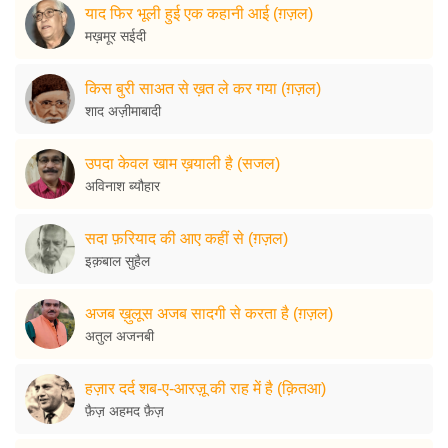
याद फिर भूली हुई एक कहानी आई (ग़ज़ल)
मख़मूर सईदी
किस बुरी साअत से ख़त ले कर गया (ग़ज़ल)
शाद अज़ीमाबादी
उपदा केवल खाम ख़याली है (सजल)
अविनाश ब्यौहार
सदा फ़रियाद की आए कहीं से (ग़ज़ल)
इक़बाल सुहैल
अजब ख़ुलूस अजब सादगी से करता है (ग़ज़ल)
अतुल अजनबी
हज़ार दर्द शब-ए-आरज़ू की राह में है (क़ितआ)
फ़ैज़ अहमद फ़ैज़