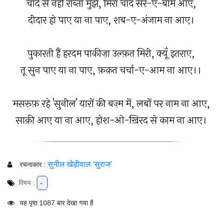
चाँद से नहीं राब्ता मुझे, मिरा चाँद सर-ए-बाम आए,
दीदार हो पाए या ना पाए, शब-ए-अंजाम ना आए।
पुकारती हैं हरदम पाकीज़ा उल्फ़त मिरी, क्यूँ इतराए,
तू सुन पाए या ना पाए, फ़क़त चर्चा-ए-आम ना आए।।
मसरूफ़ रहे 'सुनील' यारों की बज़्म में, लबों पर नाम ना आए,
साक़ी आए या ना आए, होश-ओ-ख़िरद से काम ना आए।
सुनील खेड़ीवाल 'सुराज'
रचनाकार :
विषय :
-
यह पृष्ठ 1087 बार देखा गया है