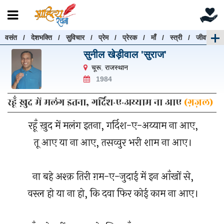
वसंत
/
देशभक्ति
/
सुविचार
/
प्रेम
/
प्रेरक
/
माँ
/
स्त्री
/
जीवन
रचनाएँ खोजें
सुनील खेड़ीवाल 'सुराज'
रचनाएँ खोजने के लिए नीचे दी गई बॉक्स में हिन्दी में लिखें और
चूरू
,
राजस्थान
"खोजें" बटन पर क्लिक करें
1984
रहूँ ख़ुद में मलंग इतना, गर्दिश-ए-अय्याम ना आए
(ग़ज़ल)
रहूँ ख़ुद में मलंग इतना, गर्दिश-ए-अय्याम ना आए,
खोजें
हटाएँ
तू आए या ना आए, तसव्वुर भरी शाम ना आए।
ना बहे अश्क़ तिरी ग़म-ए-जुदाई में इन आँखों से,
वस्ल हो या ना हो, कि दवा फिर कोई काम ना आए।