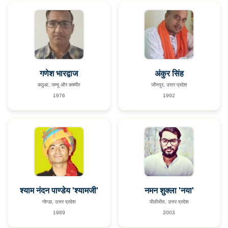
गणेश भारद्वाज
अंकुर सिंह
कठुआ, जम्मू और कश्मीर
जौनपुर, उत्तर प्रदेश
1976
1992
श्याम नंदन पाण्डेय 'श्यामजी'
नमन शुक्ला 'नया'
गोण्डा, उत्तर प्रदेश
पीलीभीत, उत्तर प्रदेश
1989
2003