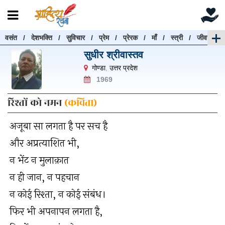
वसंत
/
देशभक्ति
/
सुविचार
/
प्रेम
/
प्रेरक
/
माँ
/
स्त्री
/
जीवन
रचनाएँ खोजें
सुधीर श्रीवास्तव
रचनाएँ खोजने के लिए नीचे दी गई बॉक्स में हिन्दी में लिखें और
गोण्डा
,
उत्तर प्रदेश
"खोजें" बटन पर क्लिक करें
1969
रिश्तों को नमन
(कविता)
अजूबा सा लगता है पर सच है
खोजें
हटाएँ
और अप्रत्याशित भी,
न भेंट न मुलाक़ात
न ही जान, न पहचान
न कोई रिश्ता, न कोई संबंध।
फिर भी अपनापन लगता है,