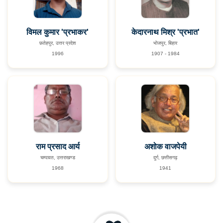
विमल कुमार 'प्रभाकर'
केदारनाथ मिश्र 'प्रभात'
फ़तेहपुर, उत्तर प्रदेश
भोजपुर, बिहार
1996
1907 - 1984
राम प्रसाद आर्य
अशोक वाजपेयी
चम्पावत, उत्तराखण्ड
दुर्ग, छत्तीसगढ़
1968
1941