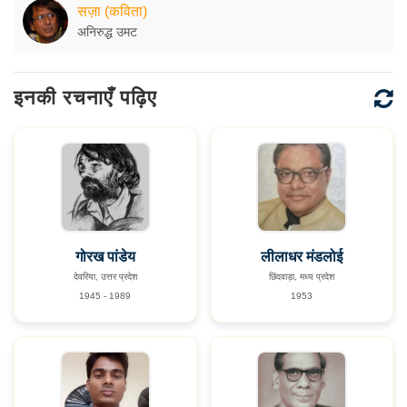
सज़ा (कविता)
अनिरुद्ध उमट
इनकी रचनाएँ पढ़िए
गोरख पांडेय
लीलाधर मंडलोई
देवरिया, उत्तर प्रदेश
छिंदवाड़ा, मध्य प्रदेश
1945 - 1989
1953