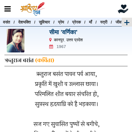
वसंत
/
देशभक्ति
/
सुविचार
/
प्रेम
/
प्रेरक
/
माँ
/
स्त्री
/
जीवन
रचनाएँ खोजें
सीमा 'वर्णिका'
रचनाएँ खोजने के लिए नीचे दी गई बॉक्स में हिन्दी में लिखें और
कानपुर
,
उत्तर प्रदेश
"खोजें" बटन पर क्लिक करें
1967
ऋतुराज बसंत
(कविता)
ऋतुराज बसंत पावन पर्व आया,
खोजें
हटाएँ
प्रकृति में ख़ुशी व उल्लास छाया।
परिमलित शीत बयार संचरित हो,
सुप्तस्थ हृदयाग्नि को है भड़़काया।
सज गए सुवासित पुष्पों से बगीचे,