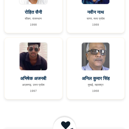
रोहित सैनी
नवीन नाथ
सीकर, राजस्थान
सागर, मध्य प्रदेश
1998
1989
अभिषेक अजनबी
अनिल कुमार सिंह
आज़मगढ़, उत्तर प्रदेश
मुम्बई, महाराष्ट्र
1997
1968