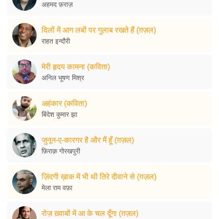
अहमद फ़राज़
दिलों में आग लबों पर गुलाब रखते हैं (ग़ज़ल)
राहत इन्दौरी
मेरी हृदय कामना (कविता)
अनिल भूषण मिश्र
अहंकार (कविता)
बिंदेश कुमार झा
जुनून-ए-कारगर है और मैं हूँ (ग़ज़ल)
फ़िराक़ गोरखपुरी
ज़िंदगी ख़ाक में भी थी तिरे दीवाने से (ग़ज़ल)
मेला राम वफ़ा
रोज़ ख़्वाबों में आ के चल दूँगा (ग़ज़ल)