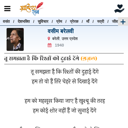
वसंत
/
देशभक्ति
/
सुविचार
/
प्रेम
/
प्रेरक
/
माँ
/
स्त्री
/
जीवन
रचनाएँ खोजें
वसीम बरेलवी
रचनाएँ खोजने के लिए नीचे दी गई बॉक्स में हिन्दी में लिखें और
बरेली
,
उत्तर प्रदेश
"खोजें" बटन पर क्लिक करें
1940
तू समझता है कि रिश्तों की दुहाई देंगे
(ग़ज़ल)
तू समझता है कि रिश्तों की दुहाई देंगे
खोजें
हटाएँ
हम तो वो हैं तिरे चेहरे से दिखाई देंगे
हम को महसूस किया जाए है ख़ुश्बू की तरह
हम कोई शोर नहीं हैं जो सुनाई देंगे