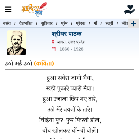
वसंत
/
देशभक्ति
/
सुविचार
/
प्रेम
/
प्रेरक
/
माँ
/
स्त्री
/
जीवन
रचनाएँ खोजें
श्रीधर पाठक
रचनाएँ खोजने के लिए नीचे दी गई बॉक्स में हिन्दी में लिखें और
आगरा
,
उत्तर प्रदेश
"खोजें" बटन पर क्लिक करें
1860 - 1928
उठो भई उठो
(कविता)
हुआ सवेरा जागो भैया,
खोजें
हटाएँ
खड़ी पुकारे प्यारी मैया।
हुआ उजाला छिप गए तारे,
उठो मेरे नयनों के तारे।
चिड़िया फुर-फुर फिरती डोलें,
चोंच खोलकर चों-चों बोलें।