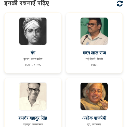
इनकी रचनाएँ पढ़िए
गंग
मदन लाल राज
इटावा, उत्तर प्रदेश
नई दिल्ली, दिल्ली
1538 - 1625
1963
शमशेर बहादुर सिंह
अशोक वाजपेयी
देहरादून, उत्तराखण्ड
दुर्ग, छत्तीसगढ़