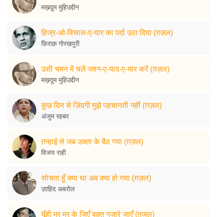
मख़दूम मुहिउद्दीन
हिज्र-ओ-विसाल-ए-यार का पर्दा उठा दिया (ग़ज़ल)
फ़िराक़ गोरखपुरी
उसी चमन में चलें जश्न-ए-याद-ए-यार करें (ग़ज़ल)
मख़दूम मुहिउद्दीन
कुछ दिन से ज़िंदगी मुझे पहचानती नहीं (ग़ज़ल)
अंजुम रहबर
तन्हाई से जब उक्ता के बैठ गया (ग़ज़ल)
विजय राही
सोचता हूँ क्या था अब क्या हो गया (ग़ज़ल)
ज़ाहिद अबरोल
यूँही मर मर के जिएँ वक़्त गुज़ारे जाएँ (ग़ज़ल)