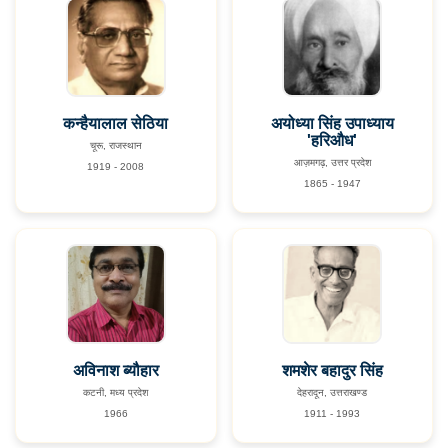
कन्हैयालाल सेठिया
अयोध्या सिंह उपाध्याय
'हरिऔध'
चूरू, राजस्थान
आज़मगढ़, उत्तर प्रदेश
1919 - 2008
1865 - 1947
अविनाश ब्यौहार
शमशेर बहादुर सिंह
कटनी, मध्य प्रदेश
देहरादून, उत्तराखण्ड
1966
1911 - 1993