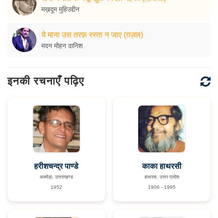
मख़दूम मुहिउद्दीन
ये माना उस तरफ़ रस्ता न जाए (ग़ज़ल)
मदन मोहन दानिश
इनकी रचनाएँ पढ़िए
हरीशचन्द्र पाण्डे
काका हाथरसी
अल्मोड़ा, उत्तराखण्ड
हाथरस, उत्तर प्रदेश
1952
1906 - 1995