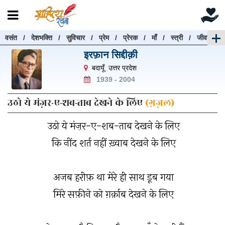
वसंत
/
देशभक्ति
/
सुविचार
/
प्रेम
/
प्रेरक
/
माँ
/
स्त्री
/
जीवन
रचनाएँ खोजें
इरफ़ान सिद्दीक़ी
रचनाएँ खोजने के लिए नीचे दी गई बॉक्स में हिन्दी में लिखें और
बदायूँ
,
उत्तर प्रदेश
"खोजें" बटन पर क्लिक करें
1939 - 2004
उठो ये मंज़र-ए-शब-ताब देखने के लिए
(ग़ज़ल)
उठो ये मंज़र-ए-शब-ताब देखने के लिए
खोजें
हटाएँ
कि नींद शर्त नहीं ख़्वाब देखने के लिए
अजब हरीफ़ था मेरे ही साथ डूब गया
मिरे सफ़ीने को ग़र्क़ाब देखने के लिए