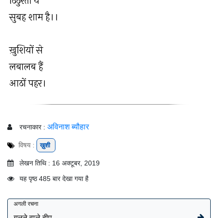
ठिठुरती ये
सुबह शाम है।।
ख़ुशियों से
लबालब हैं
आठों पहर।
अविनाश ब्यौहार
रचनाकार :
विषय :
ख़ुशी
लेखन तिथि : 16 अक्टूबर, 2019
यह पृष्ठ 485 बार देखा गया है
अगली रचना
गलने वाले दीप