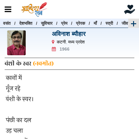
वसंत
/
देशभक्ति
/
सुविचार
/
प्रेम
/
प्रेरक
/
माँ
/
स्त्री
/
जीवन
रचनाएँ खोजें
अविनाश ब्यौहार
रचनाएँ खोजने के लिए नीचे दी गई बॉक्स में हिन्दी में लिखें और
कटनी
,
मध्य प्रदेश
"खोजें" बटन पर क्लिक करें
1966
वंशी के स्वर
(नवगीत)
कानों में
खोजें
हटाएँ
गूँज रहे
वंशी के स्वर।
पंछी का दल
उड़ चला