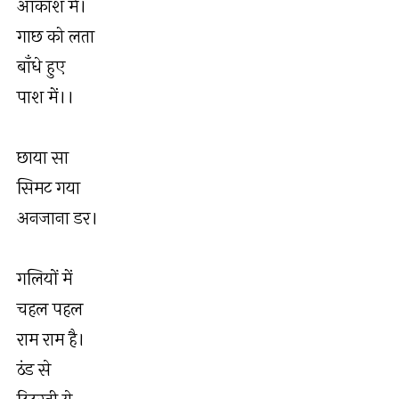
आकाश में।
गाछ को लता
बाँधे हुए
पाश में।।
छाया सा
सिमट गया
अनजाना डर।
गलियों में
चहल पहल
राम राम है।
ठंड से