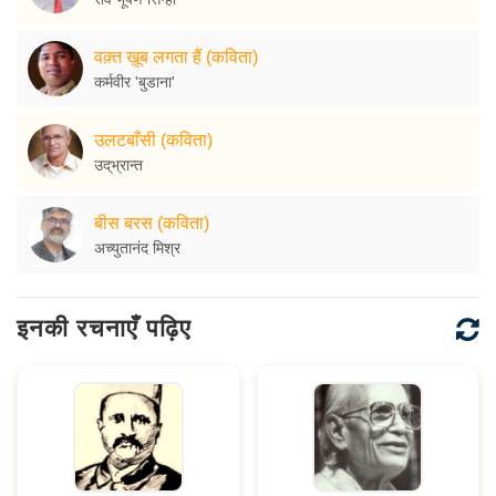
वक़्त ख़ूब लगता हैं (कविता)
कर्मवीर 'बुडाना'
उलटबाँसी (कविता)
उद्‌भ्रान्त
बीस बरस (कविता)
अच्युतानंद मिश्र
इनकी रचनाएँ पढ़िए