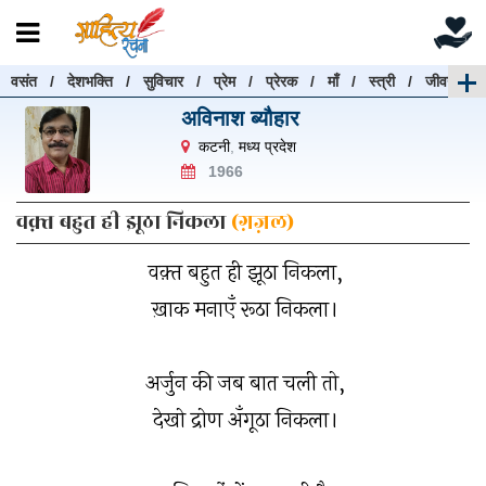
वसंत
/
देशभक्ति
/
सुविचार
/
प्रेम
/
प्रेरक
/
माँ
/
स्त्री
/
जीवन
रचनाएँ खोजें
अविनाश ब्यौहार
रचनाएँ खोजने के लिए नीचे दी गई बॉक्स में हिन्दी में लिखें और
कटनी
,
मध्य प्रदेश
"खोजें" बटन पर क्लिक करें
1966
वक़्त बहुत ही झूठा निकला
(ग़ज़ल)
वक़्त बहुत ही झूठा निकला,
खोजें
हटाएँ
ख़ाक मनाएँ रूठा निकला।
अर्जुन की जब बात चली तो,
देखो द्रोण अँगूठा निकला।