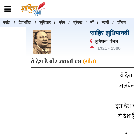
वसंत
/
देशभक्ति
/
सुविचार
/
प्रेम
/
प्रेरक
/
माँ
/
स्त्री
/
जीवन
रचनाएँ खोजें
साहिर लुधियानवी
रचनाएँ खोजने के लिए नीचे दी गई बॉक्स में हिन्दी में लिखें और "खोजें" बट
लुधियाना
,
पंजाब
करें
1921 - 1980
ये देश है वीर जवानों का
(गीत)
ये देश
खोजें
अलबेलो
इस देश क
ये देश 