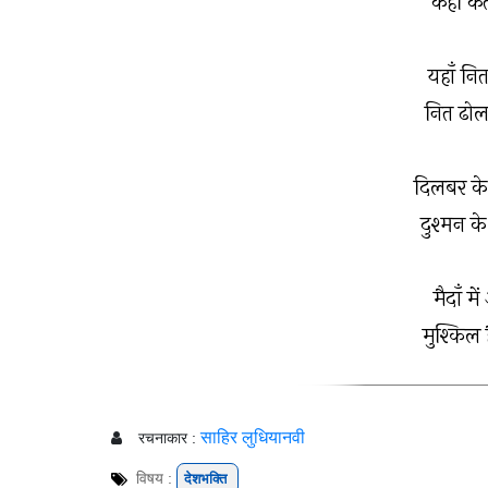
कहीं कर
यहाँ नित
नित ढोल
दिलबर के
दुश्मन क
मैदाँ म
मुश्किल 
साहिर लुधियानवी
रचनाकार :
विषय :
देशभक्ति