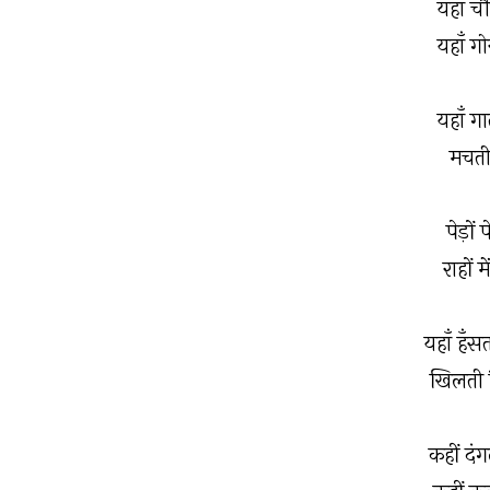
यहाँ चौ
यहाँ गो
यहाँ गात
मचती ह
पेड़ों 
राहों म
यहाँ हँसत
खिलती है
कहीं दं