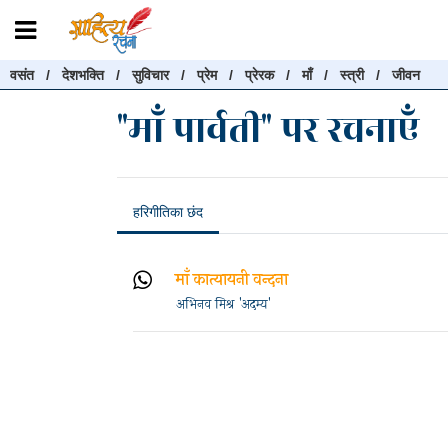
वसंत
/
देशभक्ति
/
सुविचार
/
प्रेम
/
प्रेरक
/
माँ
/
स्त्री
/
जीवन
रचनाएँ खोजें
"माँ पार्वती" पर रचनाएँ
रचनाएँ खोजने के लिए नीचे दी गई बॉक्स में हिन्दी में लिखें और "खोजें" बट
करें
हरिगीतिका छंद
खोजें
माँ कात्यायनी वन्दना
अभिनव मिश्र 'अदम्य'